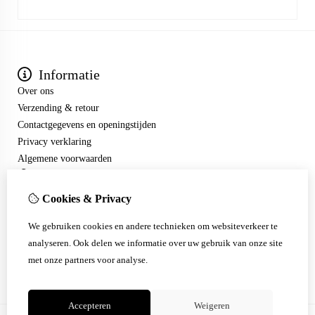
Informatie
Over ons
Verzending & retour
Contactgegevens en openingstijden
Privacy verklaring
Algemene voorwaarden
Mijn account
Inloggen
Cookies & Privacy
Bestelhistorie
Klantenservice
We gebruiken cookies en andere technieken om websiteverkeer te
Contact
analyseren. Ook delen we informatie over uw gebruik van onze site
Sitemap
met onze partners voor analyse.
Accepteren
Weigeren