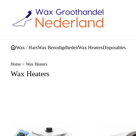
Wax / Hars
Wax Benodigdheden
Wax Heaters
Disposables
Home
>
Wax Heaters
Wax Heaters