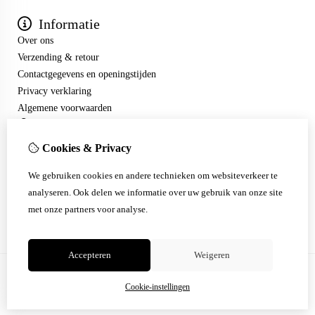
Informatie
Over ons
Verzending & retour
Contactgegevens en openingstijden
Privacy verklaring
Algemene voorwaarden
Mijn account
Inloggen
Cookies & Privacy
Bestelhistorie
Klantenservice
We gebruiken cookies en andere technieken om websiteverkeer te
Contact
analyseren. Ook delen we informatie over uw gebruik van onze site
Sitemap
met onze partners voor analyse.
Accepteren
Weigeren
Cookie-instellingen
© Copyright 2026 |